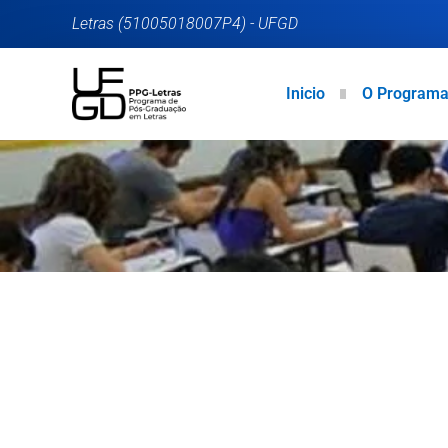
Letras (51005018007P4) - UFGD
Inicio
O Program