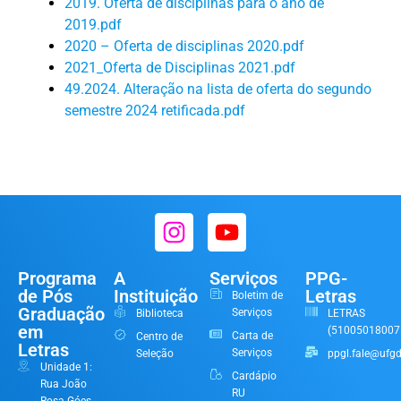
2019. Oferta de disciplinas para o ano de
2019.pdf
2020 – Oferta de disciplinas 2020.pdf
2021_Oferta de Disciplinas 2021.pdf
49.2024. Alteração na lista de oferta do segundo
semestre 2024 retificada.pdf
Programa
A
Serviços
PPG-
de Pós
Instituição
Letras
Boletim de
Graduação
Serviços
Biblioteca
LETRAS
em
(51005018007
Carta de
Centro de
Letras
Serviços
Seleção
ppgl.fale@ufgd
Unidade 1:
Cardápio
Rua João
RU