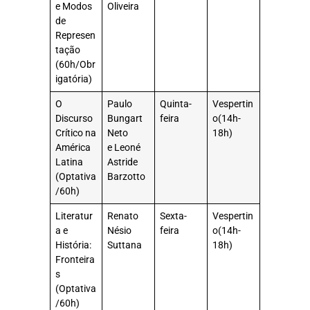
e Modos
Oliveira
de
Represen
tação
(60h/Obr
igatória)
O
Paulo
Quinta-
Vespertin
Discurso
Bungart
feira
o(14h-
Crítico na
Neto
18h)
América
e Leoné
Latina
Astride
(Optativa
Barzotto
/60h)
Literatur
Renato
Sexta-
Vespertin
a e
Nésio
feira
o(14h-
História:
Suttana
18h)
Fronteira
s
(Optativa
/60h)