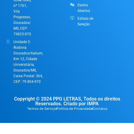
Rosa Góes,
Dados
nº 1761,
Abertos
Vila
Progresso,
Editais de
Dourados/
Seleção
MS, CEP:
79825-070
Unidade 2:
Rodovia
Dourados/Itahum,
Km 12, Cidade
Universitária,
Dourados/MS,
Caixa Postal: 364,
CEP: 79.804-970
Copyright © 2024 PPG LETRAS, Todos os direitos
Reservados. Criado por IMPA
Termos de Serviço
Politica de Privacidade
Contatos