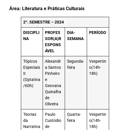
Área: Literatura e Práticas Culturais
2º. SEMESTRE – 2024
DISCIPLI
PROFES
DIA-
PERÍODO
NA
SOR(A)
R
SEMANA
ESPONS
ÁVEL
Tópicos
Alexandr
Segunda-
Vespertin
Especiais
a Santos
feira
o(14h-
II
Pinheiro
18h)
(Optativa
e
/60h)
Geovana
Quinalha
de
Oliveira
Teorias
Paulo
Quarta-
Vespertin
da
Custódio
feira
o(14h-
Narrativa
de
18h)