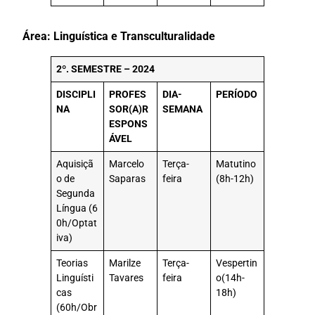
Área: Linguística e Transculturalidade
2º. SEMESTRE – 2024
DISCIPLI
PROFES
DIA-
PERÍODO
NA
SOR(A)
R
SEMANA
ESPONS
ÁVEL
Aquisiçã
Marcelo
Terça-
Matutino
o de
Saparas
feira
(8h-12h)
Segunda
Língua (6
0h/Optat
iva)
Teorias
Marilze
Terça-
Vespertin
Linguísti
Tavares
feira
o(14h-
cas
18h)
(60h/Obr