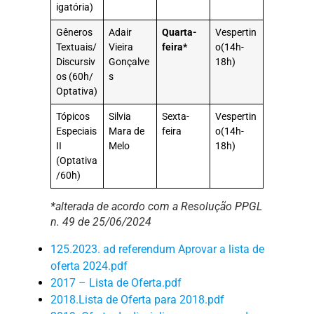
igatória)
Gêneros
Adair
Quarta-
Vespertin
Textuais/
Vieira
feira*
o(14h-
Discursiv
Gonçalve
18h)
os (60h/
s
Optativa)
Tópicos
Silvia
Sexta-
Vespertin
Especiais
Mara de
feira
o(14h-
II
Melo
18h)
(Optativa
/60h)
*alterada de acordo com a Resolução PPGL
n. 49 de 25/06/2024
125.2023. ad referendum Aprovar a lista de
oferta 2024.pdf
2017 – Lista de Oferta.pdf
2018.Lista de Oferta para 2018.pdf