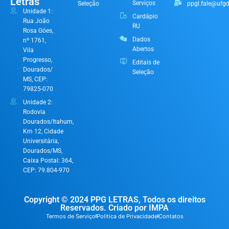
Letras
Serviços
Seleção
ppgl.fale@ufgd
Unidade 1:
Cardápio
Rua João
RU
Rosa Góes,
Dados
nº 1761,
Abertos
Vila
Progresso,
Editais de
Dourados/
Seleção
MS, CEP:
79825-070
Unidade 2:
Rodovia
Dourados/Itahum,
Km 12, Cidade
Universitária,
Dourados/MS,
Caixa Postal: 364,
CEP: 79.804-970
Copyright © 2024 PPG LETRAS, Todos os direitos
Reservados. Criado por IMPA
Termos de Serviço
Politica de Privacidade
Contatos