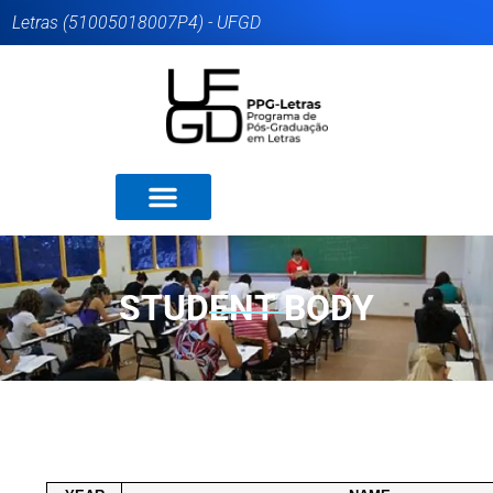
Letras (51005018007P4) - UFGD
STUDENT BODY