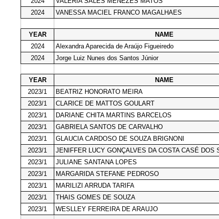
2024
VALERIA SALES MENEZES MATOS
2024
VANESSA MACIEL FRANCO MAGALHAES
YEAR
NAME
2024
Alexandra Aparecida de Araújo Figueiredo
2024
Jorge Luiz Nunes dos Santos Júnior
YEAR
NAME
2023/1
BEATRIZ HONORATO MEIRA
2023/1
CLARICE DE MATTOS GOULART
2023/1
DARIANE CHITA MARTINS BARCELOS
2023/1
GABRIELA SANTOS DE CARVALHO
2023/1
GLAUCIA CARDOSO DE SOUZA BRIGNONI
2023/1
JENIFFER LUCY GONÇALVES DA COSTA CASÉ DOS
2023/1
JULIANE SANTANA LOPES
2023/1
MARGARIDA STEFANE PEDROSO
2023/1
MARILIZI ARRUDA TARIFA
2023/1
THAIS GOMES DE SOUZA
2023/1
WESLLEY FERREIRA DE ARAUJO