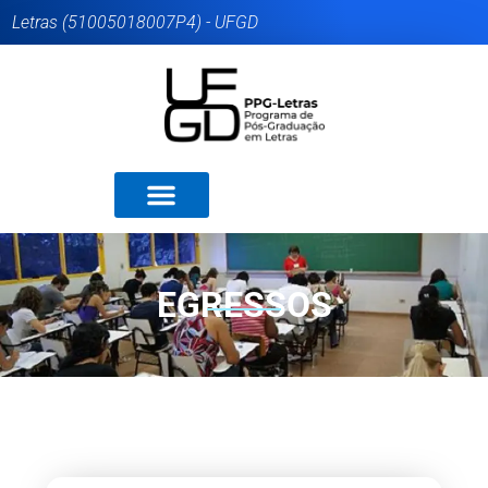
Letras (51005018007P4) - UFGD
EGRESSOS