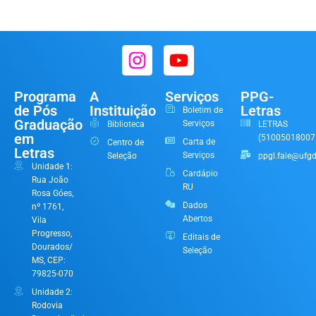
Programa
A
Serviços
PPG-
de Pós
Instituição
Letras
Boletim de
Graduação
Serviços
Biblioteca
LETRAS
em
(51005018007
Carta de
Centro de
Letras
Serviços
Seleção
ppgl.fale@ufgd
Unidade 1:
Cardápio
Rua João
RU
Rosa Góes,
Dados
nº 1761,
Abertos
Vila
Progresso,
Editais de
Dourados/
Seleção
MS, CEP:
79825-070
Unidade 2:
Rodovia