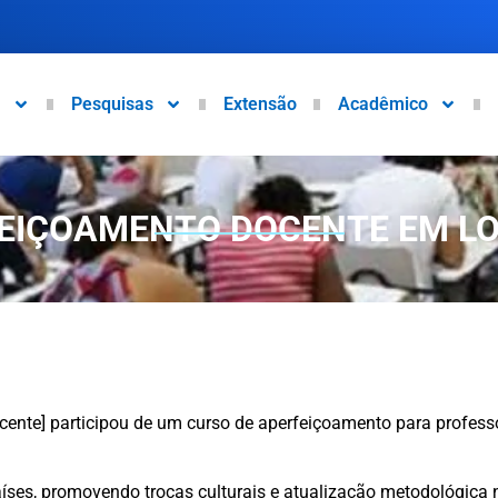
a
Pesquisas
Extensão
Acadêmico
EIÇOAMENTO DOCENTE EM L
ente] participou de um curso de aperfeiçoamento para professor
íses, promovendo trocas culturais e atualização metodológica n