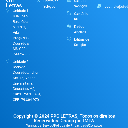
Carta de
Centro de
Letras
Serviços
Seleção
ppgl.fale@ufgd
Unidade 1:
Cardápio
Rua João
RU
Rosa Góes,
Dados
nº 1761,
Abertos
Vila
Progresso,
Editais de
Dourados/
Seleção
MS, CEP:
79825-070
Unidade 2:
Rodovia
Dourados/Itahum,
Km 12, Cidade
Universitária,
Dourados/MS,
Caixa Postal: 364,
CEP: 79.804-970
Copyright © 2024 PPG LETRAS, Todos os direitos
Reservados. Criado por IMPA
Termos de Serviço
Politica de Privacidade
Contatos