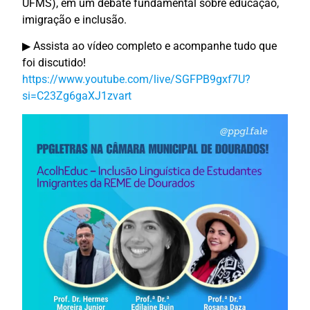
UFMS), em um debate fundamental sobre educação,
imigração e inclusão.
▶ Assista ao vídeo completo e acompanhe tudo que
foi discutido!
https://www.youtube.com/live/SGFPB9gxf7U?
si=C23Zg6gaXJ1zvart