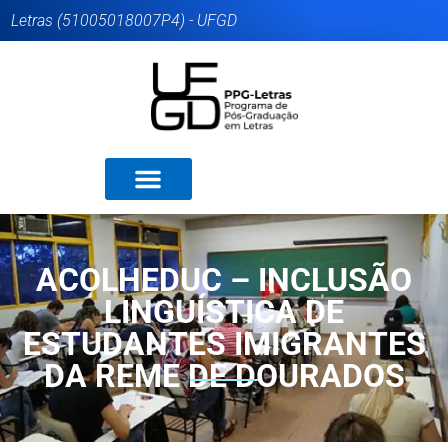
Letras (51005018007P4) - UFGD
ACOLHEDUC – INCLUSÃO
LINGUÍSTICA DE
ESTUDANTES IMIGRANTES
DA REME DE DOURADOS