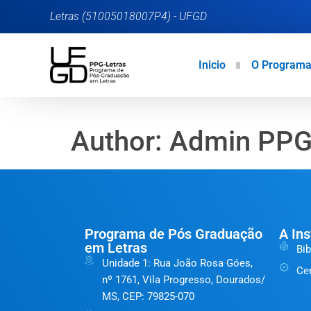
Letras (51005018007P4) - UFGD
Inicio
O Program
Author:
Admin PP
Programa de Pós Graduação
A Ins
em Letras
Bib
Unidade 1: Rua João Rosa Góes,
Ce
nº 1761, Vila Progresso, Dourados/
MS, CEP: 79825-070