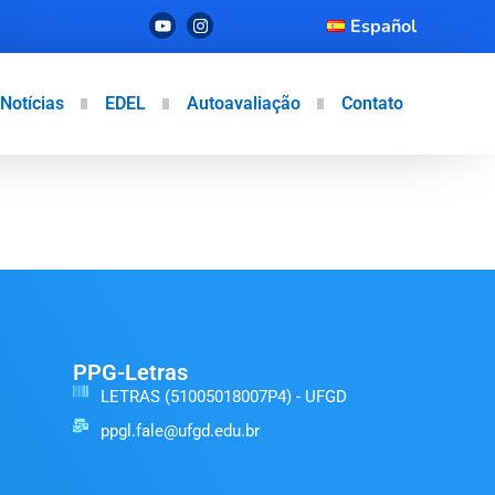
Español
Notícias
EDEL
Autoavaliação
Contato
PPG-Letras
LETRAS (51005018007P4) - UFGD
ppgl.fale@ufgd.edu.br