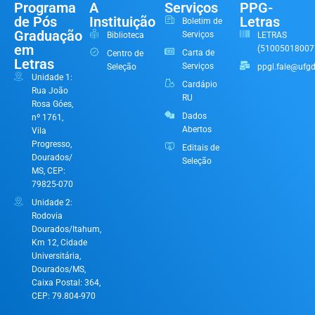
Programa
A
Serviços
PPG-
de Pós
Instituição
Letras
Boletim de
Graduação
Serviços
Biblioteca
LETRAS
em
(51005018007
Carta de
Centro de
Letras
Serviços
Seleção
ppgl.fale@ufgd
Unidade 1:
Cardápio
Rua João
RU
Rosa Góes,
Dados
nº 1761,
Abertos
Vila
Progresso,
Editais de
Dourados/
Seleção
MS, CEP:
79825-070
Unidade 2:
Rodovia
Dourados/Itahum,
Km 12, Cidade
Universitária,
Dourados/MS,
Caixa Postal: 364,
CEP: 79.804-970