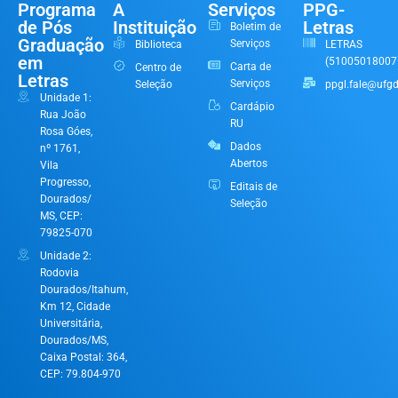
Programa
A
Serviços
PPG-
de Pós
Instituição
Letras
Boletim de
Graduação
Serviços
Biblioteca
LETRAS
em
(51005018007
Carta de
Centro de
Letras
Serviços
Seleção
ppgl.fale@ufgd
Unidade 1:
Cardápio
Rua João
RU
Rosa Góes,
Dados
nº 1761,
Abertos
Vila
Progresso,
Editais de
Dourados/
Seleção
MS, CEP:
79825-070
Unidade 2:
Rodovia
Dourados/Itahum,
Km 12, Cidade
Universitária,
Dourados/MS,
Caixa Postal: 364,
CEP: 79.804-970