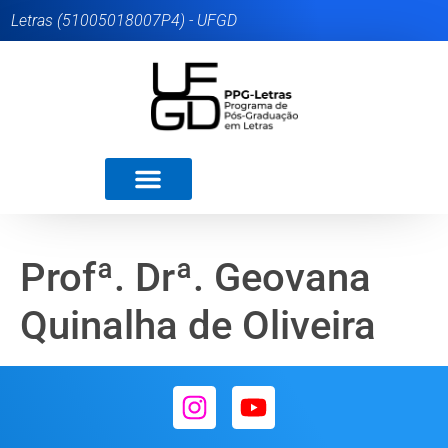
Letras (51005018007P4) - UFGD
Profª. Drª. Geovana
Quinalha de Oliveira