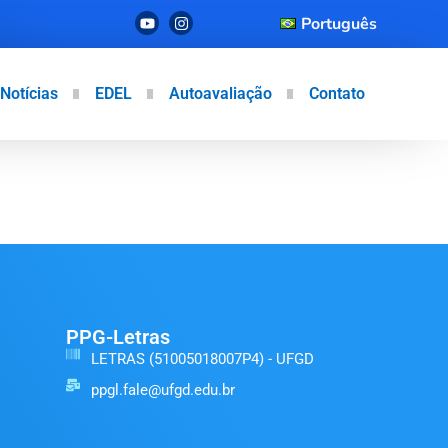
Português
Notícias
EDEL
Autoavaliação
Contato
PPG-Letras
LETRAS (51005018007P4) - UFGD
ppgl.fale@ufgd.edu.br