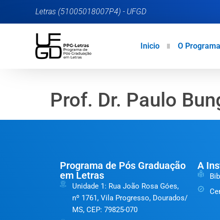
Letras (51005018007P4) - UFGD
Inicio
O Program
Prof. Dr. Paulo Bun
Programa de Pós Graduação
A Ins
em Letras
Bib
Unidade 1: Rua João Rosa Góes,
Ce
nº 1761, Vila Progresso, Dourados/
MS, CEP: 79825-070