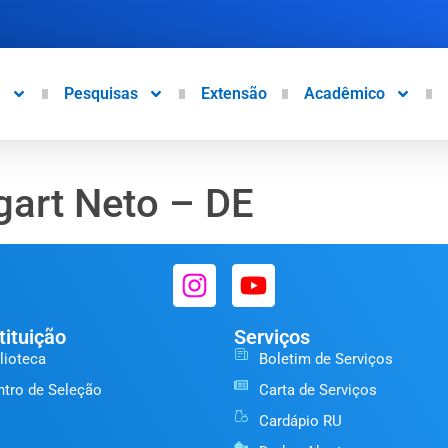
a
Pesquisas
Extensão
Acadêmico
gart Neto – DE
tituição
Serviços
lioteca
Boletim de Serviços
ntro de Seleção
Carta de Serviços
Cardápio RU